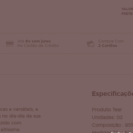
VALOR
FRETE:
Até
6x sem juros
Compre Com
No Cartão de Crédito
2 Cartões
Especificaçõ
cas e versáteis, e
Produto Tear
 no dia-dia da sua
Unidades: 02
uzido com
Composição : 85
altíssima