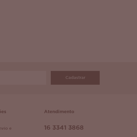
Cadastrar
ões
Atendimento
16 3341 3868
nvio e