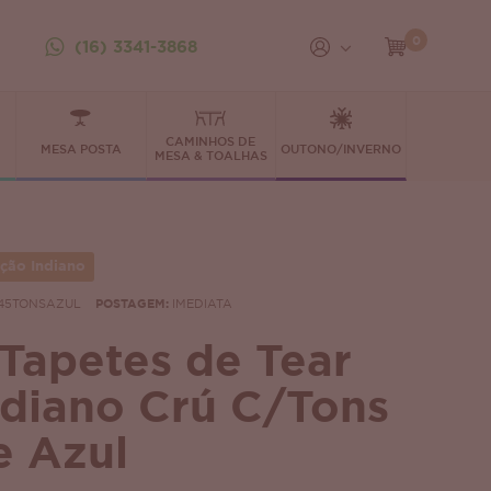
0
(16) 3341-3868
CAMINHOS DE
MESA POSTA
OUTONO/INVERNO
MESA & TOALHAS
ção Indiano
45TONSAZUL
POSTAGEM:
IMEDIATA
 Tapetes de Tear
ndiano Crú C/Tons
e Azul