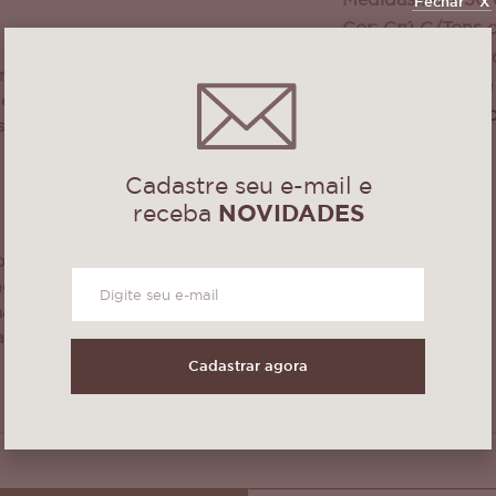
Medidas:70 x 50
Fechar
X
Cor: Crú C/Tons 
s INDIANO, pode
Recomendações de
 receio de desfiar
cama, entrada de
 é ideal para você
Podem sofrer peq
esado e com uma
da cor!
Cadastre seu e-mail e
receba
NOVIDADES
do delicado, usar
o neutro), secar
não deixar de
ar produtos
Cadastrar agora