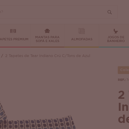
MANTAS PARA
JOGOS DE
APETES PREMIUM
ALMOFADAS
SOFÁ E XALES
BANHEIRO
2 Tapetes de Tear Indiano Crú C/Tons de Azul
Cole
REF.:
7
2
I
d