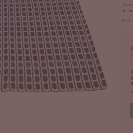
Em no
decor
Ver
(
R
2
R
V