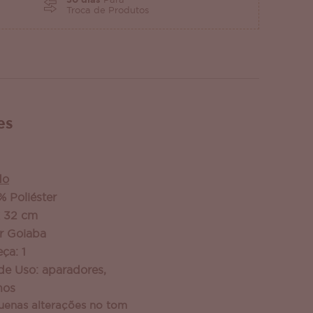
30 dias
Para
Troca de Produtos
es
do
 Poliéster
x 32 cm
r Goiaba
ça: 1
e Uso: aparadores,
nos
uenas alterações no tom