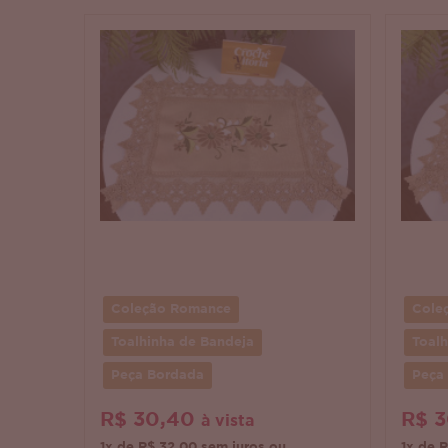
Coleção Romance
Cole
Toalhinha de Bandeja
Toalh
Peça Bordada
Peça
R$ 30,40
R$ 
à vista
1x de R$ 32,00 sem juros ou
1x de 