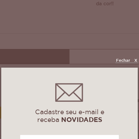
da cor!!
Fechar
X
DANIELI PEREZ
há 5 anos
toalhinhas peq
Cadastre seu e-mail e
Bom dia, comprei a toalhinha pequena e es
(1)
bem feita e também além de ser linda.
receba
NOVIDADES
(0)