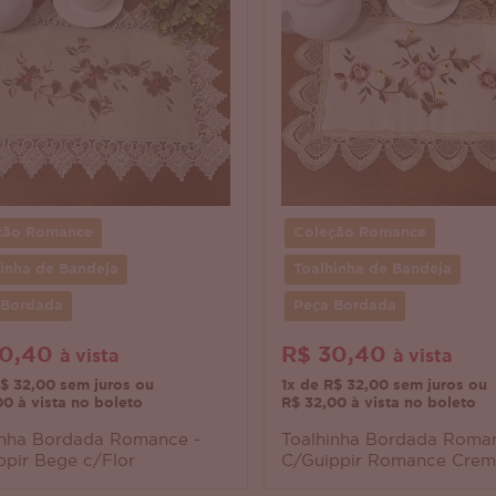
ção Romance
Coleção Romance
inha de Bandeja
Toalhinha de Bandeja
 Bordada
Peça Bordada
30,40
R$ 30,40
à vista
à vista
R$ 32,00 sem juros ou
1x de R$ 32,00 sem juros ou
00 à vista no boleto
R$ 32,00 à vista no boleto
inha Bordada Romance -
Toalhinha Bordada Roman
ppir Bege c/Flor
C/Guippir Romance Creme