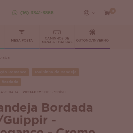
0
(16) 3341-3868
CAMINHOS DE
MESA POSTA
OUTONO/INVERNO
MESA & TOALHAS
oiaba
eção Romance
Toalhinha de Bandeja
 Bordada
343GOIABA
POSTAGEM:
INDISPONÍVEL
andeja Bordada
/Guippir -