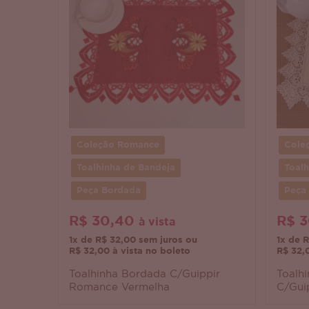
Coleção Romance
Cole
Toalhinha de Bandeja
Toalh
Peça Bordada
Peça
R$ 30,40
R$ 
à vista
1x de R$ 32,00 sem juros ou
1x de 
R$ 32,00 à vista no boleto
R$ 32,
Toalhinha Bordada C/Guippir
Toalh
Romance Vermelha
C/Gui