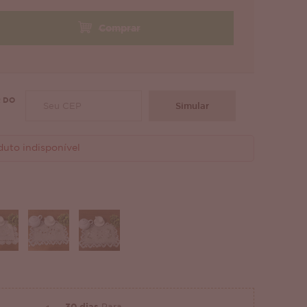
Comprar
 DO
Simular
duto indisponível