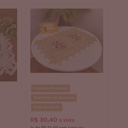
Coleção Romance
Toalhinha de Bandeja
Peça Bordada
R$ 30,40
à vista
1x de R$ 32,00 sem juros ou