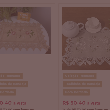
ção Romance
Coleção Romance
inha de Bandeja
Toalhinha de Bandeja
 Bordada
Peça Bordada
30,40
R$ 30,40
à vista
à vista
R$ 32,00 sem juros ou
1x de R$ 32,00 sem juros ou