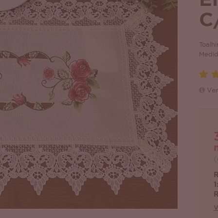
E
C
Toalh
Medid
Ver
(
R
1
R
V