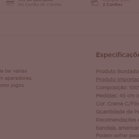
Até
6x sem juros
Compre Com
No Cartão de Crédito
2 Cartões
Especificaçõ
e ter várias
Produto Bordado
m aparadores,
Produto Importa
como jogos
Composição: 100%
Medidas: 45 cm 
Cor: Creme C/Flo
Quantidade de Pe
Recomendações d
bandeja, america
Podem sofrer peq