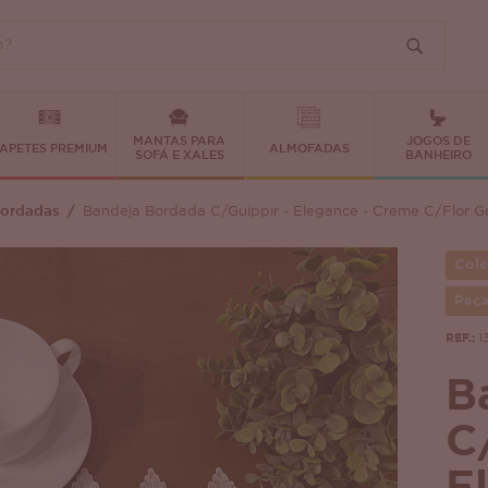
MANTAS PARA
JOGOS DE
APETES PREMIUM
ALMOFADAS
SOFÁ E XALES
BANHEIRO
Bordadas
Bandeja Bordada C/Guippir - Elegance - Creme C/Flor G
Col
Peça
REF.:
1
B
C