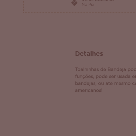
5% de desconto
No Pix
Detalhes
Toalhinhas de Bandeja pod
funções, pode ser usada e
bandejas, ou ate mesmo 
americanos!