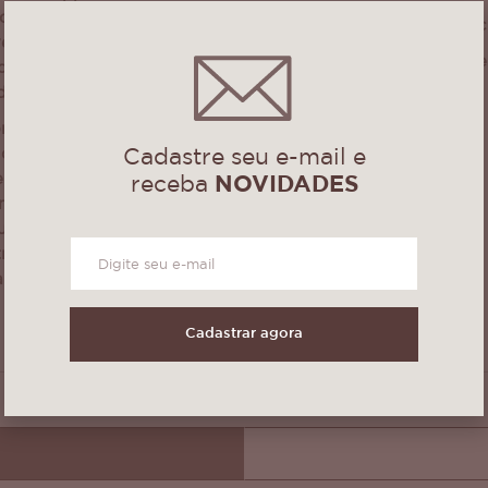
e lese de alta
Medidas: 35 X 48
veza e um toque
Pode haver pequen
dados sutis e
ido encantador.
r conta do
Cadastre seu e-mail e
 que confere um
emporal à peça.
receba
NOVIDADES
tes e textura
ippir valoriza
 trazendo um toque
a em qualquer
Cadastrar agora