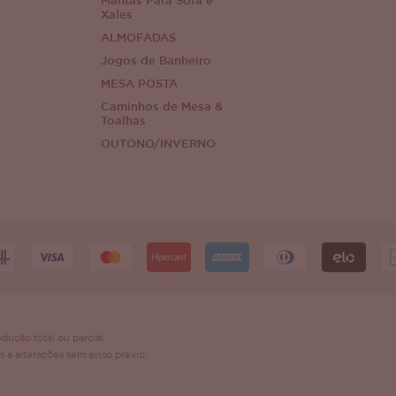
Mantas Para Sofá e
Xales
ALMOFADAS
Jogos de Banheiro
MESA POSTA
Caminhos de Mesa &
Toalhas
OUTONO/INVERNO
dução total ou parcial.
s a alterações sem aviso prévio.