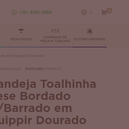
0
(16) 3341-3868
CAMINHOS DE
MESA POSTA
OUTONO/INVERNO
MESA & TOALHAS
ado em Guippir Dourado
134DOURADO
POSTAGEM:
IMEDIATA
andeja Toalhinha
ese Bordado
/Barrado em
uippir Dourado