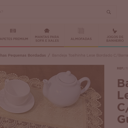
MANTAS PARA
JOGOS DE
APETES PREMIUM
ALMOFADAS
SOFÁ E XALES
BANHEIRO
nhas Pequenas Bordadas
Bandeja Toalhinha Lese Bordado C/Barr
REF.:
1
B
L
C
G