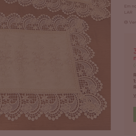
Em no
LAR
Ver
(
R
1
R
V