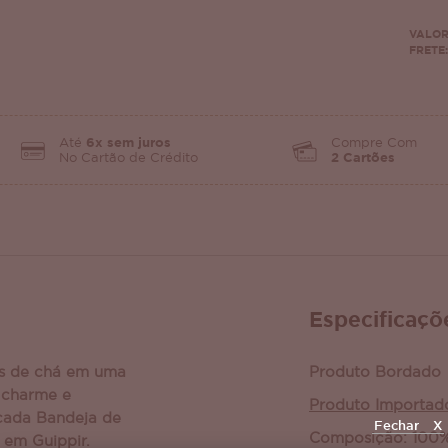
VALOR
FRETE:
Até
6x sem juros
Compre Com
No Cartão de Crédito
2 Cartões
Especificaçõ
s de chá em uma
Produto Bordado
 charme e
Produto Importad
icada Bandeja de
Fechar
X
Composição: 100%
em Guippir.