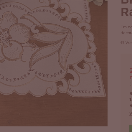
B
R
Em no
decor
Ver
(
R
1
R
V