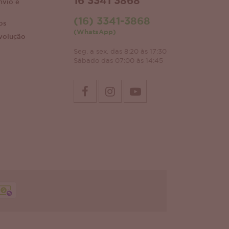
16 3341 3868
nvio e
(16) 3341-3868
os
(WhatsApp)
volução
Seg. a sex. das 8:20 às 17:30
Sábado das 07:00 às 14:45