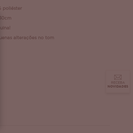
 poliéster
 30cm
uina!
uenas alterações no tom
RECEBA
NOVIDADES