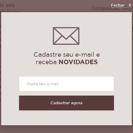
do esta
Fechar
X
Composição: 100%
á Estilo
Medidas: 45cm X
n vazado em
az uma composição
Não lavar em máq
 para compor mesas
Podem sofrer peq
 mesmo para
da cor!!
tivos.
Cadastre seu e-mail e
receba
NOVIDADES
tes florais
s remete à leveza
oporcionando um
cado à decoração.
etalhes artesanais
ciado na hora de
Cadastrar agora