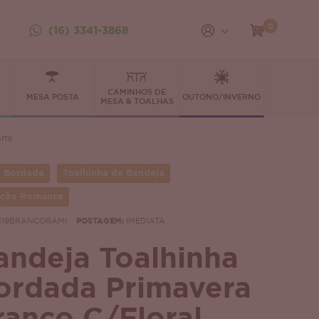
0
(16) 3341-3868
CAMINHOS DE
MESA POSTA
OUTONO/INVERNO
MESA & TOALHAS
ami
 Bordada
Toalhinha de Bandeja
eção Romance
319BRANCORAMI
POSTAGEM:
IMEDIATA
andeja Toalhinha
ordada Primavera