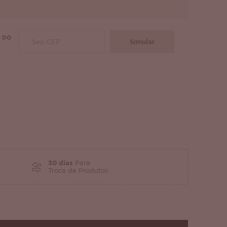
 DO
Simular
30 dias
Para
Troca de Produtos