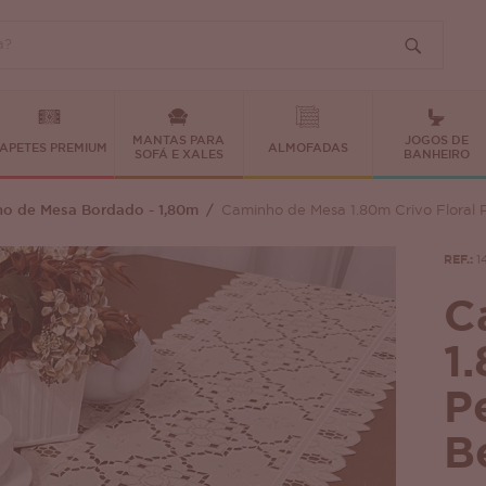
MANTAS PARA
JOGOS DE
APETES PREMIUM
ALMOFADAS
SOFÁ E XALES
BANHEIRO
o de Mesa Bordado - 1,80m
Caminho de Mesa 1.80m Crivo Floral
REF.:
1
C
1
P
B