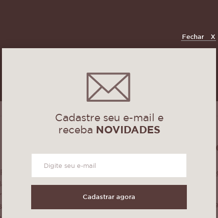
Fechar
X
Cadastre seu e-mail e
receba
NOVIDADES
Especificaçõ
Floral Bordado
Produto Importad
ia para a
Tamanho: 40cm x 
roduzido em
Cadastrar agora
Lavagem: Ciclo de
 se destaca pelo
vo com bordados