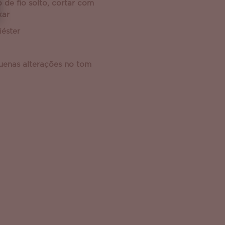
 de fio solto, cortar com
xar
iéster
uenas alterações no tom