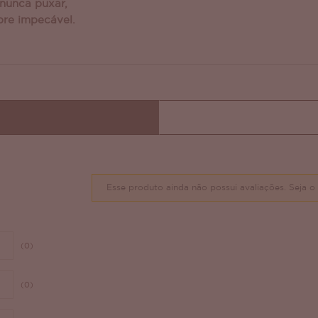
 nunca puxar,
re impecável.
Esse produto ainda não possui avaliações.
Seja o 
(0)
(0)