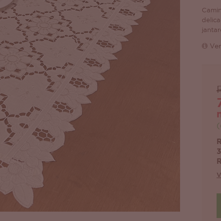
Camin
delic
jantar
Ver
(
R
3
R
V