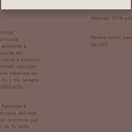
Cuidados: Em caso
 rendado
tesoura, nunca pu
Material: 100% pol
formas
Podem sofrer peq
armonia,
da cor!!
artesanal e
equinte em
 claras e clássicas
sáteis, seja com
ares especiais ou
dia a dia, sempre
fisticação.
 funcional e
em ciclo delicado
sua qualidade por
 de fio solto,