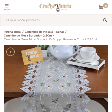
0
MENU
Página inicial
Caminhos de Mesa & Toalhas
Caminho de Mesa Bordado - 2,20m
Caminho de Mesa Trilho Bordado C/Guippir Romance Cinza II 2,20mt