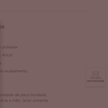
es
 poliéster
X 40cm
a
mo acabamento.
RECEBA
NOVIDADES
bilidade da peça bordada,
á-la a mão, lavar somente
.