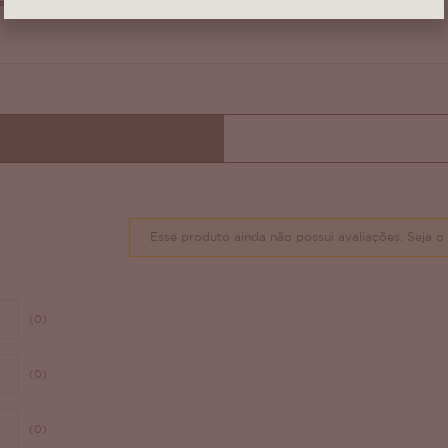
e alta qualidade!
Esse produto ainda não possui avaliações.
Seja o 
(0)
(0)
(0)