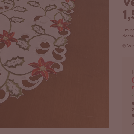
V
1
Em no
decor
Ver
(
R
2
R
V