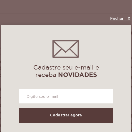
Fechar
X
Especificaçõ
do da coleção
Produto Bordado
ra celebração da
Composição: 100%
 ano. Com um
Cadastre seu e-mail e
Tamanho: 1,50mt 
do, ele apresenta
receba
NOVIDADES
ordadas que se
Quantidade: 1 peç
vibrante,
Bordado com óti
qualquer ambiente.
te trabalhada,
 sutis que
Dicas:
reza. O bordado
Cadastrar agora
Para a maior dura
 efeito leve e
recomendamos lav
arme especial à
com sabão Neutro