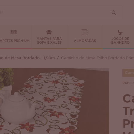
MANTAS PARA
JOGOS DE
APETES PREMIUM
ALMOFADAS
SOFÁ E XALES
BANHEIRO
o de Mesa Bordado - 1,50m
Caminho de Mesa Trilho Bordado Pri
Cami
REF.:
1
C
T
P