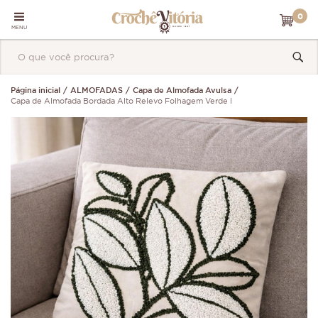
0
MENU
Página inicial
ALMOFADAS
Capa de Almofada Avulsa
Capa de Almofada Bordada Alto Relevo Folhagem Verde I