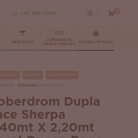
0
(16) 3341-3868
CAMINHOS DE
MESA POSTA
OUTONO/INVERNO
MESA & TOALHAS
LA FACE
QUEEN
COM SHERPA
331BEGE
POSTAGEM:
INDISPONÍVEL
oberdrom Dupla
ace Sherpa
,40mt X 2,20mt