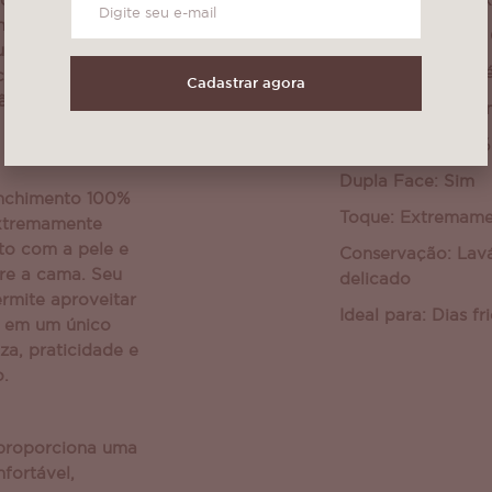
e descanso em
Tamanho: 2,40m x
nchegantes com
Indicação: Camas 
pla Face,
Tecido: 100% Polié
ionar conforto,
Cadastrar agora
ão térmica nos
Sherpa: Peludo e 
Enchimento: 100% 
Dupla Face: Sim
enchimento 100%
Toque: Extremame
extremamente
to com a pele e
Conservação: Lav
re a cama. Seu
delicado
rmite aproveitar
Ideal para: Dias f
s em um único
a, praticidade e
o.
proporciona uma
fortável,