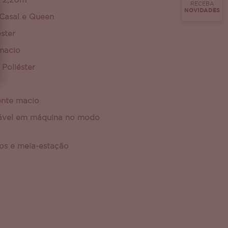
 2,20m
RECEBA
NOVIDADES
Casal e Queen
ster
macio
Poliéster
nte macio
ável em máquina no modo
rios e meia-estação