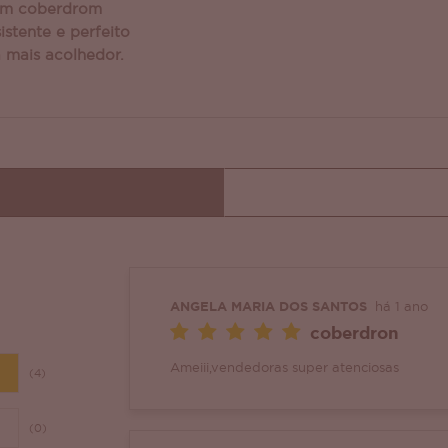
 um coberdrom
istente e perfeito
a mais acolhedor.
ANGELA MARIA DOS SANTOS
há 1 ano
coberdron
Ameiii,vendedoras super atenciosas
(4)
(0)