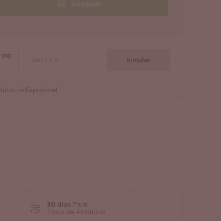
Comprar
 DO
Simular
duto indisponível
30 dias
Para
Troca de Produtos