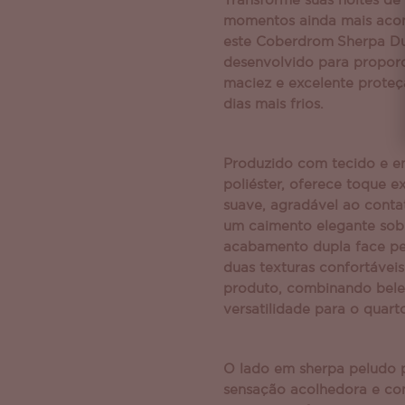
Transforme suas noites d
momentos ainda mais aco
este Coberdrom
Sherpa Du
desenvolvido para proporc
maciez e excelente proteç
dias mais frios.
Produzido com tecido e 
poliéster, oferece toque 
suave, agradável ao conta
um caimento elegante sob
acabamento dupla face pe
duas texturas confortávei
produto, combinando belez
versatilidade para o quart
O lado em sherpa peludo 
sensação acolhedora e con