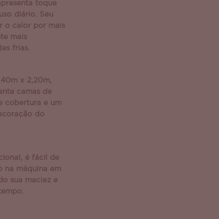
apresenta toque
uso diário. Seu
 o calor por mais
te mais
es frias.
,40m x 2,20m,
ente camas de
te cobertura e um
decoração do
ional, é fácil de
do na máquina em
do sua maciez e
 tempo.