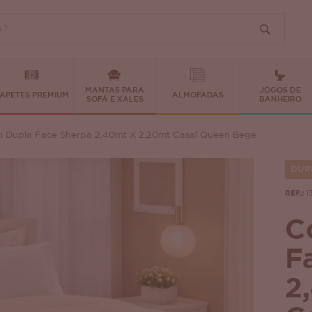
MANTAS PARA
JOGOS DE
APETES PREMIUM
ALMOFADAS
SOFÁ E XALES
BANHEIRO
 Dupla Face Sherpa 2,40mt X 2,20mt Casal Queen Bege
DUP
REF.:
1
C
F
2