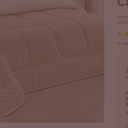
C
Em no
decor
Ver
(
R
5
R
V