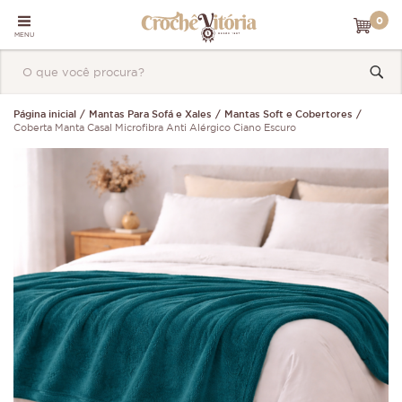
0
MENU
Página inicial
Mantas Para Sofá e Xales
Mantas Soft e Cobertores
Coberta Manta Casal Microfibra Anti Alérgico Ciano Escuro