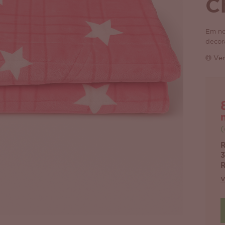
C
Em no
decor
Ver
(
R
3
R
V