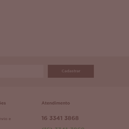
Cadastrar
ões
Atendimento
16 3341 3868
nvio e