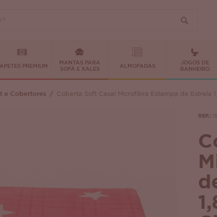
MANTAS PARA
JOGOS DE
APETES PREMIUM
ALMOFADAS
SOFÁ E XALES
BANHEIRO
t e Cobertores
Coberta Soft Casal Microfibra Estampa de Estrela 1
REF.:
1
C
M
d
1