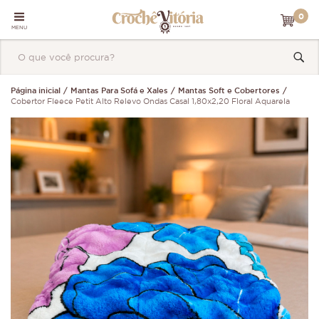
0
MENU
Página inicial
Mantas Para Sofá e Xales
Mantas Soft e Cobertores
Cobertor Fleece Petit Alto Relevo Ondas Casal 1,80x2,20 Floral Aquarela