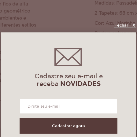
Medidas: Passadei
fios de alta
ho geométrico
2 Tapetes: 68 cm 
ambientes e
Cor: Azul Marinho
ferentes estilos
Fechar
X
Podem sofrer peq
da cor!
 resistente e de
al para
s e quartos. Além
 muito prático,
Cadastre seu e-mail e
máquina sem perder
receba
NOVIDADES
fio solto, basta
 puxar, garantindo
mpecável por
Cadastrar agora
cado, que une
 e estilo para