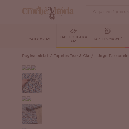
TAPETES TEAR &
CATEGORIAS
TAPETES CROCHÊ
T
CIA
Página inicial
Tapetes Tear & Cia
- Jogo Passadeir