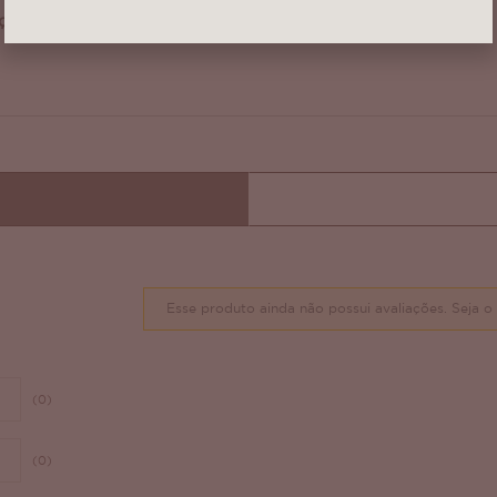
aço com mais
Esse produto ainda não possui avaliações.
Seja o 
(0)
(0)