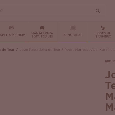
MANTAS PARA
JOGOS DE
APETES PREMIUM
ALMOFADAS
SOFÁ E XALES
BANHEIRO
a de Tear
Jogo Passadeira de Tear 3 Peças Marrocos Azul Marinho 
REF.:
1
J
T
M
M