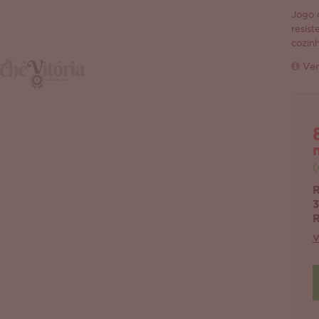
Jogo 
resist
cozin
Ver
(
R
3
R
V