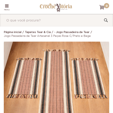
0
MENU
Página inicial
Tapetes Tear & Cia
- Jogo Passadeira de Tear
Jogo Passadeira de Tear Artesanal 3 Peças Rose C/Preto e Bege