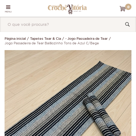
0
MENU
Página inicial
Tapetes Tear & Cia
- Jogo Passadeira de Tear
Jogo Passadeira de Tear Balãozinho Tons de Azul C/Bege