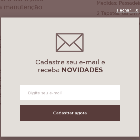
Medidas: Passadei
da manutenção
Fechar
X
2 Tapetes: 68 cm 
Podem sofrer peq
apetes
da cor!!
a pela
s, sua trama
 pequenos
Cadastre seu e-mail e
ormando um
receba
NOVIDADES
rno. Essa
eita com mais
os modelos,
 ser dupla
sado dos dois
Cadastrar agora