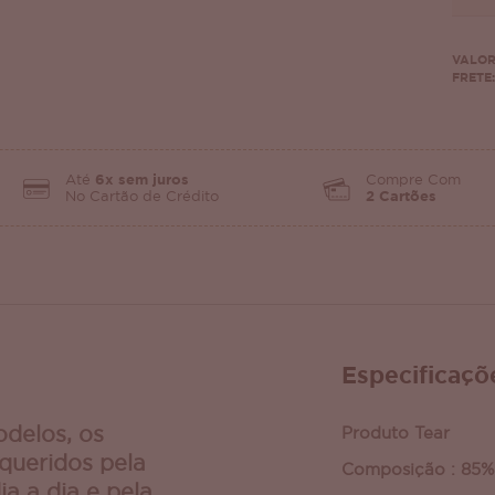
VALOR
FRETE:
Até
6x sem juros
Compre Com
No Cartão de Crédito
2 Cartões
Especificaçõ
odelos, os
Produto Tear
 queridos pela
Composição : 85%
ia a dia e pela