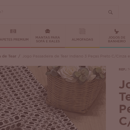
MANTAS PARA
JOGOS DE
APETES PREMIUM
ALMOFADAS
SOFÁ E XALES
BANHEIRO
a de Tear
Jogo Passadeira de Tear Indiano 3 Peças Preto C/Cinza 
REF.:
7
J
T
P
C