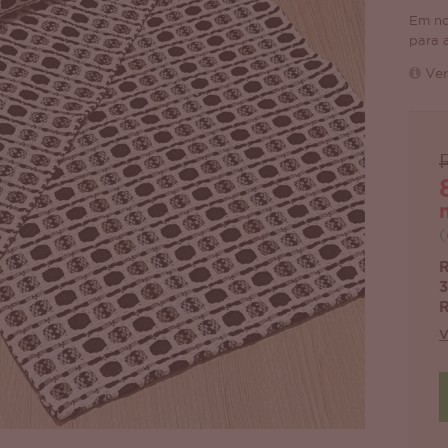
Em no
para 
Ver
(
R
3
R
V