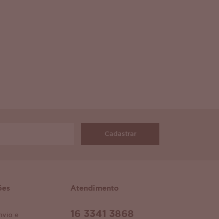
Cadastrar
ões
Atendimento
16 3341 3868
nvio e