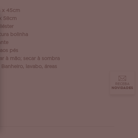
m x 45cm
 x 58cm
iéster
ura bolinha
ante
 aos pés
ar à mão; secar à sombra
 Banheiro, lavabo, áreas
RECEBA
NOVIDADES