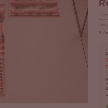
R
Kit c
textur
confo
Ver
(
R
2
R
V