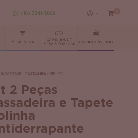
0
(16) 3341-3868
CAMINHOS DE
MESA POSTA
OUTONO/INVERNO
MESA & TOALHAS
518/106ROSE
POSTAGEM:
IMEDIATA
it 2 Peças
assadeira e Tapete
olinha
ntiderrapante