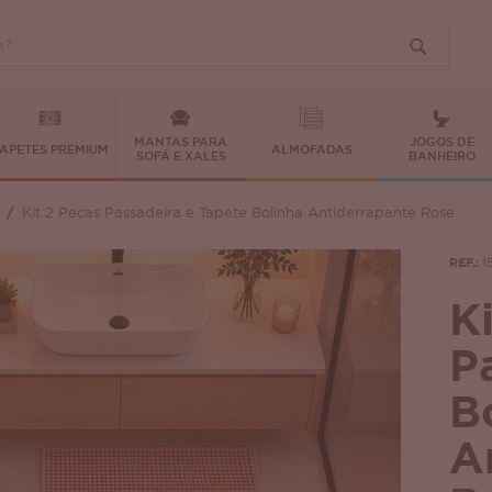
MANTAS PARA
JOGOS DE
APETES PREMIUM
ALMOFADAS
SOFÁ E XALES
BANHEIRO
Kit 2 Peças Passadeira e Tapete Bolinha Antiderrapante Rose
REF.:
1
K
P
B
A