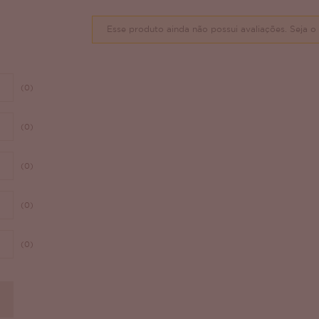
Esse produto ainda não possui avaliações.
Seja o 
(0)
(0)
(0)
(0)
(0)