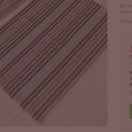
Em no
decor
Ver
(
R
1
R
V