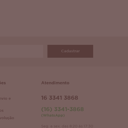
Cadastrar
ões
Atendimento
16 3341 3868
nvio e
(16) 3341-3868
os
(WhatsApp)
volução
Seg. a sex. das 8:20 às 17:30