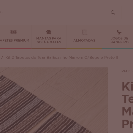
MANTAS PARA
JOGOS DE
APETES PREMIUM
ALMOFADAS
SOFÁ E XALES
BANHEIRO
Kit 2 Tapetes de Tear Balãozinho Marrom C/Bege e Preto II
REF.:
1
K
T
M
Pr