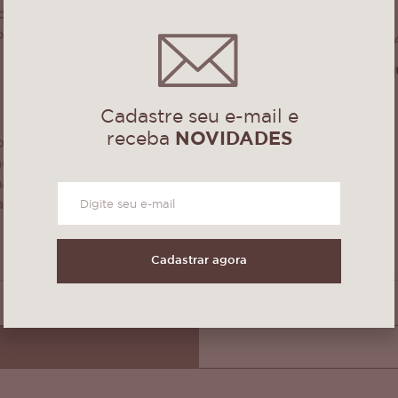
cor
ocê escolher,
 pontas que dá um
Medidas: 75cm X
Podem sofrer peq
da cor!
Cadastre seu e-mail e
receba
NOVIDADES
do delicado, usar
o neutro), secar
não deixar de
ar produtos
Cadastrar agora