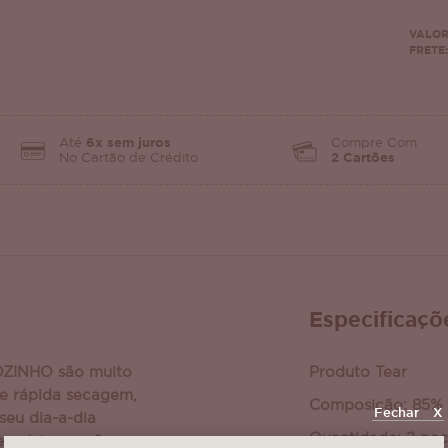
VALOR
FRETE:
Até
6x sem juros
Compre Com
No Cartão de Crédito
2 Cartões
Especificaçõ
OZINHO são muito
Produto Tear
 e rápida secagem,
Composição: 85% 
Fechar
X
seu dia-a-dia
Quantidade: 2 pe
er várias opções