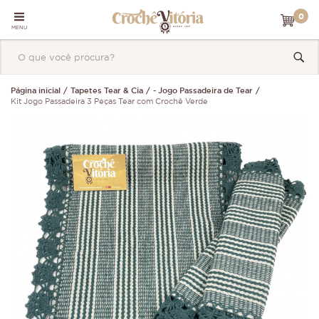
0
MENU
Página inicial
Tapetes Tear & Cia
- Jogo Passadeira de Tear
Kit Jogo Passadeira 3 Peças Tear com Crochê Verde