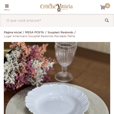
0
MENU
Página inicial
MESA POSTA
Souplast Redondo
Lugar Americano Sousplat Redondo Rendado Palha