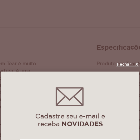
Especificaçõ
em Tear é muito
Produto em Tear 
Fechar
X
ertura, é uma
Composição: 100
que adiciona
Tamanho: 2.80m 
la de estar. Cada
 em tear,
Trama fechadinh
nica e
Essa manta pode 
formar o ambiente
lugares e também
Cadastre seu e-mail e
Além de decorar 
receba
NOVIDADES
ma ampla
seu sofá, conser
padrões,
Produto á pront