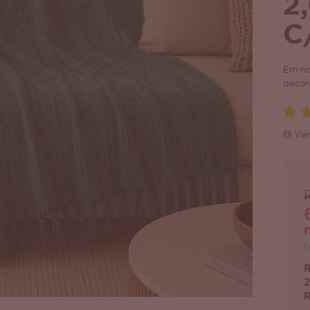
2
C
Em no
decor
Ver
(
R
2
R