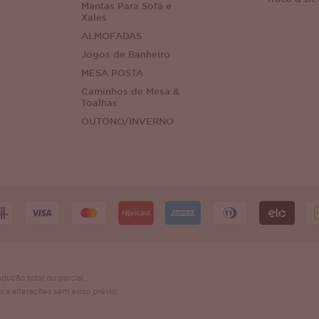
Mantas Para Sofá e
Xales
ALMOFADAS
Jogos de Banheiro
MESA POSTA
Caminhos de Mesa &
Toalhas
OUTONO/INVERNO
dução total ou parcial.
s a alterações sem aviso prévio.