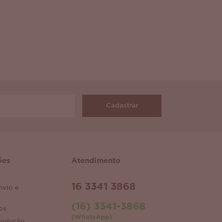
Cadastrar
ões
Atendimento
16 3341 3868
nvio e
(16) 3341-3868
os
(WhatsApp)
volução