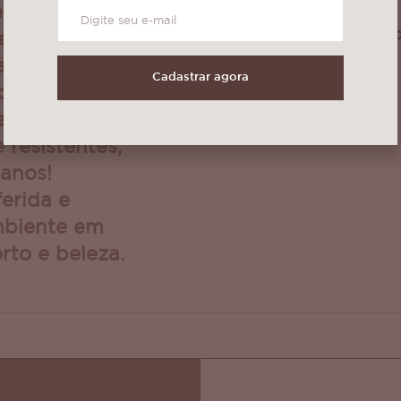
 se adequar
imediata
Podem sofrer peq
decoração da
da cor!!
 adicionando
Cadastrar agora
onalidade e
tear, com
 resistentes,
anos!
erida e
mbiente em
rto e beleza.