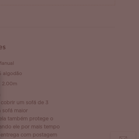
es
Manual
% algodão
X 2.00m
a
cobrir um sofá de 3
 sofá maior
ela também protege o
vando ele por mais tempo
a entrega com postagem