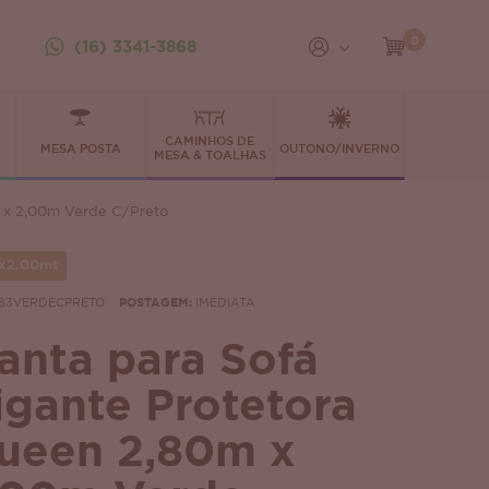
0
(16) 3341-3868
CAMINHOS DE
MESA POSTA
OUTONO/INVERNO
MESA & TOALHAS
 x 2,00m Verde C/Preto
x2.00mt
83VERDECPRETO
POSTAGEM:
IMEDIATA
anta para Sofá
igante Protetora
ueen 2,80m x