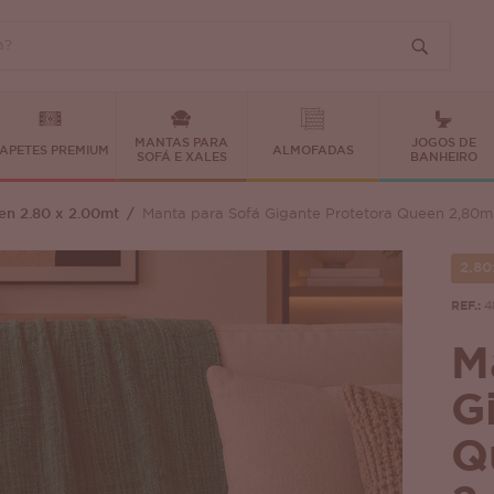
MANTAS PARA
JOGOS DE
APETES PREMIUM
ALMOFADAS
SOFÁ E XALES
BANHEIRO
n 2.80 x 2.00mt
Manta para Sofá Gigante Protetora Queen 2,80m
2.80
REF.:
4
M
G
Q