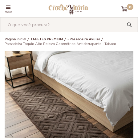
0
MENU
Página inicial
TAPETES PREMIUM
- Passadeira Avulsa
Passadeira Tóquio Alto Relevo Geométrico Antiderrapante | Tabaco