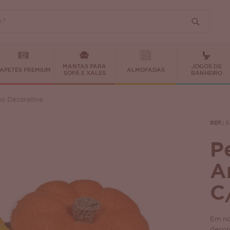
MANTAS PARA
JOGOS DE
APETES PREMIUM
ALMOFADAS
SOFÁ E XALES
BANHEIRO
ho Decorativa
REF.:
8
P
A
C
Em no
decor