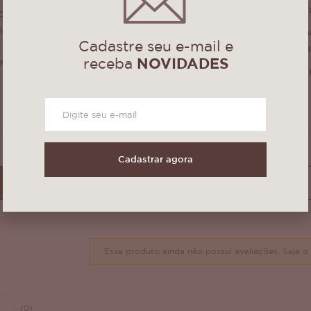
Enfeite 13cm Diâm
abóbora é uma
ndo um clima
Produto próprio p
Cadastre seu e-mail e
 ambiente. Feito à
casa com pedra, a
o, é um item
receba
NOVIDADES
Lugar do enchiment
manuseio.
Cadastrar agora
Esse produto ainda não possui avaliações.
Seja o 
(0)