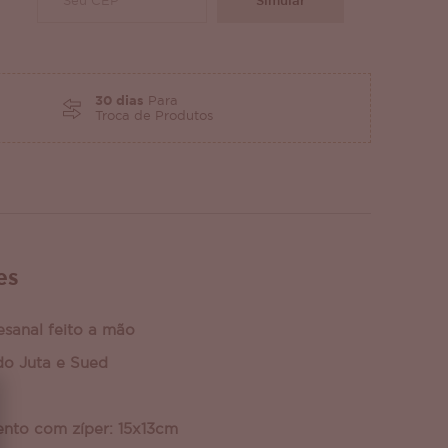
Simular
30 dias
Para
Troca de Produtos
es
esanal feito a mão
do Juta e Sued
nto com zíper: 15x13cm