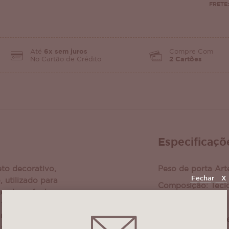
FRETE:
Até
6x sem juros
Compre Com
No Cartão de Crédito
2 Cartões
Especificaçõ
to decorativo,
Peso de porta Art
Fechar
X
, utilizado para
Composição: Teci
ue ela se feche
Tamanho:
função prática,
ar um toque
Base para enchime
sua casa. O peso