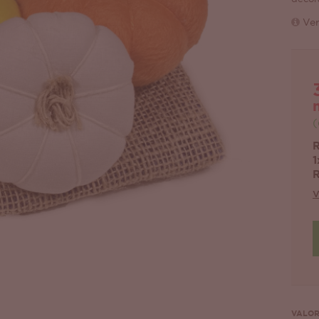
Ver
(
R
1
R
V
VALOR