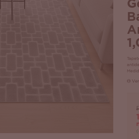
G
B
A
1
Tapet
antid
Medid
Ver
(