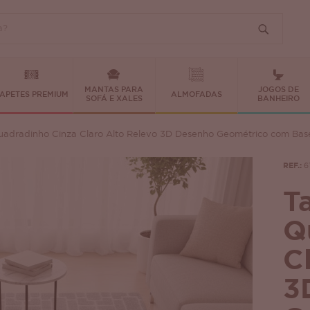
MANTAS PARA
JOGOS DE
APETES PREMIUM
ALMOFADAS
SOFÁ E XALES
BANHEIRO
uadradinho Cinza Claro Alto Relevo 3D Desenho Geométrico com Bas
REF.:
6
T
Q
C
3