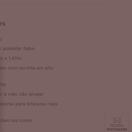
es
o
poliéster felpa
0m x 1,40m
aixo com recorte em alto
nte
ar à mão não alvejar
ssional para limpezas mais
ções nas cores!
RECEBA
NOVIDADES