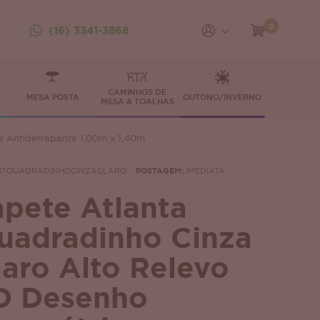
0
(16) 3341-3868
CAMINHOS DE
MESA POSTA
OUTONO/INVERNO
MESA & TOALHAS
e Antiderrapante 1,00m x 1,40m
17QUADRADINHOCINZACLARO
POSTAGEM:
IMEDIATA
apete Atlanta
uadradinho Cinza
laro Alto Relevo
D Desenho