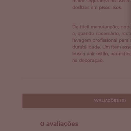
maior segurança no uso di
deslizes em pisos lisos.
De fácil manutenção, pod
e, quando necessário, re
lavagem profissional para
durabilidade. Um item ess
busca unir estilo, aconche
na decoração.
AVALIAÇÕES
(0)
0 avaliações