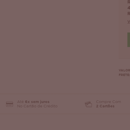
R
4
R
V
VALOR
FRETE:
Até
6x sem juros
Compre Com
No Cartão de Crédito
2 Cartões