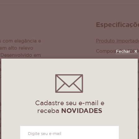
Especificaçõ
s com elegância e
Produto Importad
em alto relevo
Composição: 100% 
Fechar
X
 Desenvolvido em
Medida total: 1,0
e um toque macio e
ara áreas de
Altura do pelo: B
ar, quarto ou
relevo 3d
Base: Antiderrapa
Higienização: Lav
Cadastre seu e-mail e
á no efeito em
Indicado uso profi
receba
NOVIDADES
criam profundidade
profundas
ando aparência
D. Além disso,
Pode haver altera
e que garante