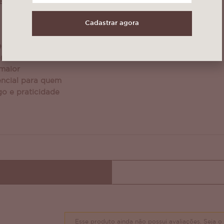
ário, evitando
Cadastrar agora
e ser lavado à mão
comenda-se
 maior
encial para quem
go e praticidade
Esse produto ainda não possui avaliações.
Seja o 