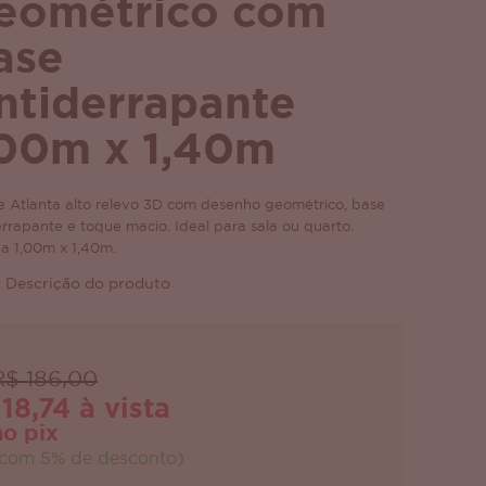
eométrico com
ase
ntiderrapante
,00m x 1,40m
e Atlanta alto relevo 3D com desenho geométrico, base
errapante e toque macio. Ideal para sala ou quarto.
a 1,00m x 1,40m.
 Descrição do produto
R$ 186,00
118,74 à vista
no pix
com 5% de desconto)