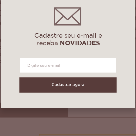
segurança em
Composição: 100%
a superfície
rma de bolinhas,
Medidas: 58cm x 
adável ao toque e
Quantidade: 1 Peç
Cadastre seu e-mail e
Podem sofrer peq
rapante garante
receba
NOVIDADES
da cor!
orregões e quedas.
s, portas de
onde se deseje
lidade.
Cadastrar agora