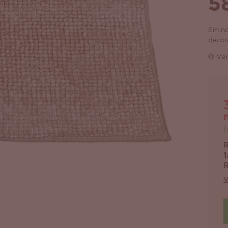
5
Em no
decor
Ver
(
R
1
R
V