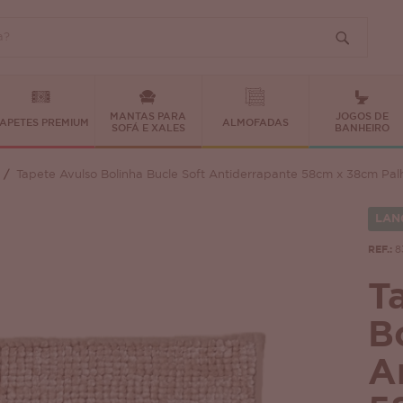
MANTAS PARA
JOGOS DE
APETES PREMIUM
ALMOFADAS
SOFÁ E XALES
BANHEIRO
Tapete Avulso Bolinha Bucle Soft Antiderrapante 58cm x 38cm Pal
LAN
REF.:
8
T
B
A