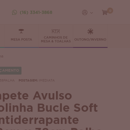
0
(16) 3341-3868
CAMINHOS DE
MESA POSTA
OUTONO/INVERNO
MESA & TOALHAS
ha
ÇAMENTO
38PALHA
POSTAGEM:
IMEDIATA
apete Avulso
olinha Bucle Soft
ntiderrapante