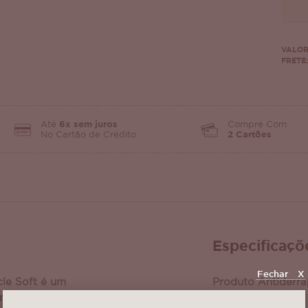
VALOR
FRETE:
Até
6x sem juros
Compre Com
No Cartão de Crédito
2 Cartões
Especificaçõ
Fechar
X
le Soft é um
Produto Antiderr
projetado para
Base de Borracha 