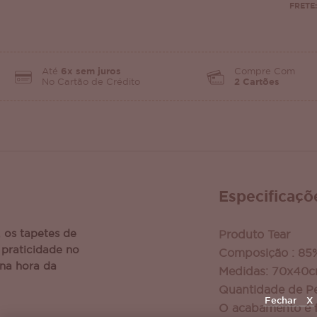
FRETE:
Até
6x sem juros
Compre Com
No Cartão de Crédito
2 Cartões
Especificaçõ
 os tapetes de
Produto Tear
 praticidade no
Composição : 85
 na hora da
Medidas: 70x40
Quantidade de Pe
Fechar
X
O acabamento é fe