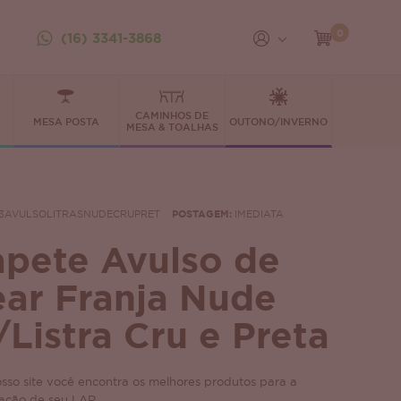
0
(16) 3341-3868
CAMINHOS DE
MESA POSTA
OUTONO/INVERNO
MESA & TOALHAS
3AVULSOLITRASNUDECRUPRET
POSTAGEM:
IMEDIATA
apete Avulso de
ear Franja Nude
/Listra Cru e Preta
sso site você encontra os melhores produtos para a
ação de seu LAR