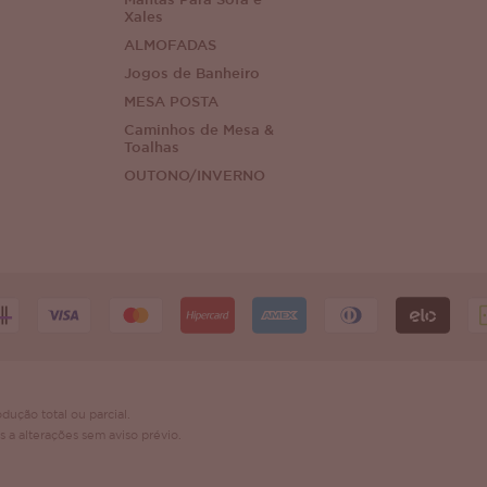
Mantas Para Sofá e
Xales
ALMOFADAS
Jogos de Banheiro
MESA POSTA
Caminhos de Mesa &
Toalhas
OUTONO/INVERNO
dução total ou parcial.
s a alterações sem aviso prévio.