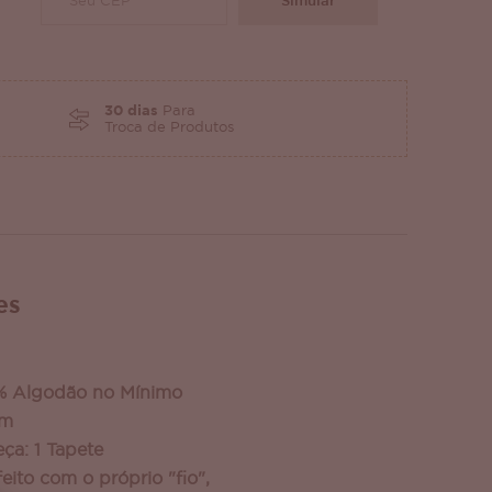
Simular
30 dias
Para
Troca de Produtos
es
% Algodão no Mínimo
cm
ça: 1 Tapete
ito com o próprio "fio",