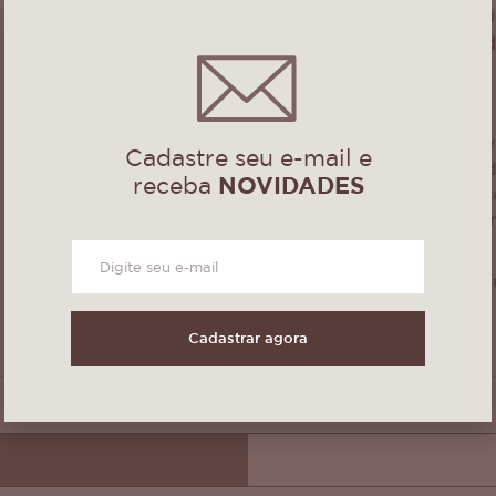
onde damos uma 
ocorrer risco de d
INSTRUÇÕES: Lava
Cadastre seu e-mail e
produtos adequado
receba
NOVIDADES
de preferência à 
molho, não alvejar
abrasivos.
Podem sofrer peq
da cor!
Cadastrar agora