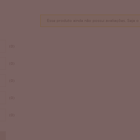
Esse produto ainda não possui avaliações.
Seja o 
(0)
(0)
(0)
(0)
(0)