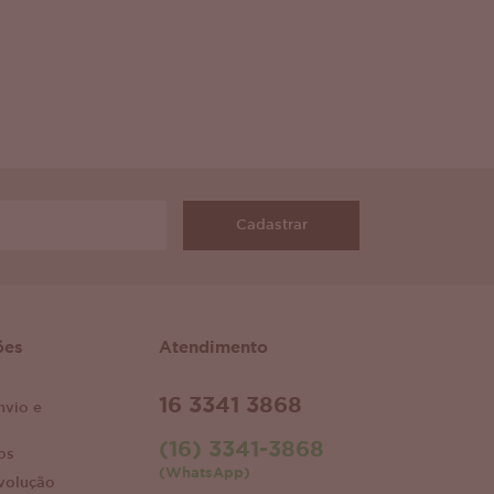
Cadastrar
ões
Atendimento
16 3341 3868
nvio e
(16) 3341-3868
os
(WhatsApp)
volução