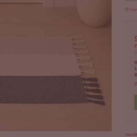
Ver
(
R
1
R
V
VALOR