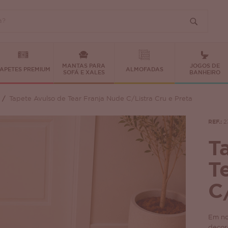
MANTAS PARA
JOGOS DE
APETES PREMIUM
ALMOFADAS
SOFÁ E XALES
BANHEIRO
Tapete Avulso de Tear Franja Nude C/Listra Cru e Preta
REF.:
2
T
T
C
Em no
decor