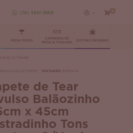
0
(16) 3341-3868
CAMINHOS DE
MESA POSTA
OUTONO/INVERNO
MESA & TOALHAS
Neutros C/Verde
085AVULSOLISTVERDE
POSTAGEM:
IMEDIATA
apete de Tear
vulso Balãozinho
5cm x 45cm
istradinho Tons