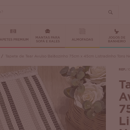
MANTAS PARA
JOGOS DE
APETES PREMIUM
ALMOFADAS
SOFÁ E XALES
BANHEIRO
Tapete de Tear Avulso Balãozinho 75cm x 45cm Listradinho Tons 
REF.:
1
T
A
7
L