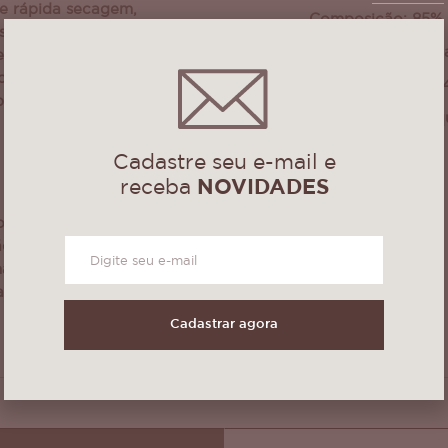
 e rápida secagem,
Composição: 85% 
seu dia-a-dia
Quantidade: 1 peç
er várias opções
ocê escolher,
Medidas: 75cm X
 pontas que dá um
Podem sofrer peq
da cor!
Cadastre seu e-mail e
receba
NOVIDADES
do delicado, usar
o neutro), secar
não deixar de
ar produtos
Cadastrar agora