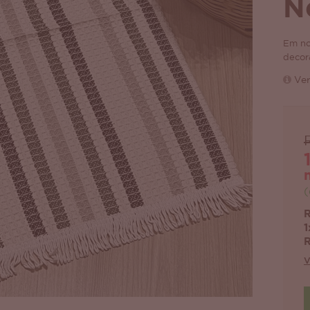
N
Em no
decor
Ver
(
R
1
R
V