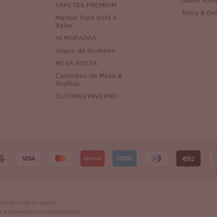
Quem som
TAPETES PREMIUM
Troca & De
Mantas Para Sofá e
Xales
ALMOFADAS
Jogos de Banheiro
MESA POSTA
Caminhos de Mesa &
Toalhas
OUTONO/INVERNO
dução total ou parcial.
s a alterações sem aviso prévio.