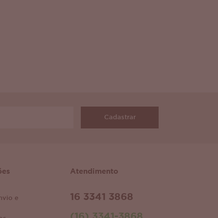
Cadastrar
ões
Atendimento
16 3341 3868
nvio e
(16) 3341-3868