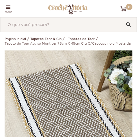
0
MENU
Página inicial
Tapetes Tear & Cia
- Tapetes de Tear
Tapete de Tear Avulso Montreal 75cm X 45cm Crú C/Cappuccino e Mostarda