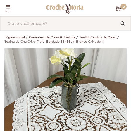
0
MENU
Página inicial
Caminhos de Mesa & Toalhas
Toalha Centro de Mesa
Toalha de Chá Crivo Floral Bordado 85x85cm Branco C/Nude II