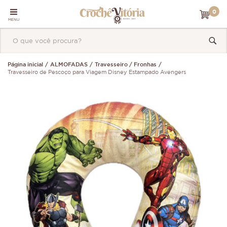
0
MENU
Página inicial
ALMOFADAS
Travesseiro / Fronhas
Travesseiro de Pescoço para Viagem Disney Estampado Avengers